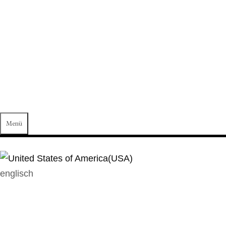
HOLZBILDHAU
EREI
KAMMERER
Menü
englisch